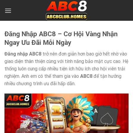
Skip
to
content
Đăng Nhập ABC8 – Cơ Hội Vàng Nhận
Ngay Ưu Đãi Mỗi Ngày
Đăng nhập ABC8
trở nên đơn giản hơn bao giờ hết nhờ vào
giao diện thân thiện cùng với tính năng bảo mật cực cao. Hệ
thống luôn cung cấp nhiều tiện ích hữu ích cho hội viên trải
nghiệm. Anh em có thể tham gia vào
ABC8
để tận hưởng
nhiều chương trình ưu đãi hấp dẫn.