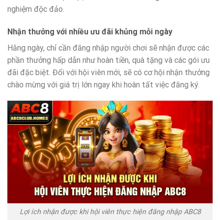
nghiệm độc đảo.
Nhận thưởng với nhiều ưu đãi khủng mỗi ngày
Hằng ngày, chỉ cần
đăng nhập người chơi sẽ nhận được các
phần thưởng hấp dẫn như hoàn tiền, quà tặng và các gói ưu
đãi đặc biệt. Đối với hội viên mới, sẽ có cơ hội nhận thưởng
chào mừng với giá trị lớn ngay khi hoàn tất việc đăng ký.
Lợi ích nhận được khi hội viên thực hiện đăng nhập ABC8