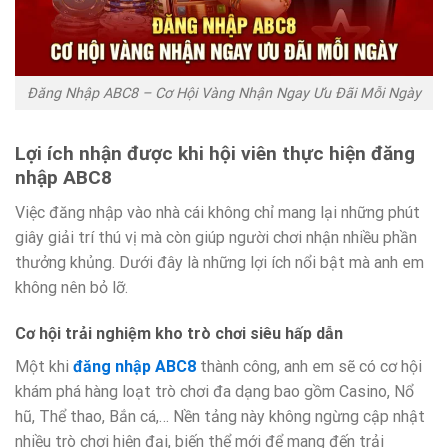
Đăng Nhập ABC8 – Cơ Hội Vàng Nhận Ngay Ưu Đãi Mỗi Ngày
Lợi ích nhận được khi hội viên thực hiện đăng
nhập ABC8
Việc đăng nhập vào nhà cái không chỉ mang lại những phút
giây giải trí thú vị mà còn giúp người chơi nhận nhiều phần
thưởng khủng. Dưới đây là những lợi ích nổi bật mà anh em
không nên bỏ lỡ.
Cơ hội trải nghiệm kho trò chơi siêu hấp dẫn
Một khi
đăng nhập ABC8
thành công, anh em sẽ có cơ hội
khám phá hàng loạt trò chơi đa dạng bao gồm Casino, Nổ
hũ, Thể thao, Bắn cá,… Nền tảng này không ngừng cập nhật
nhiều trò chơi hiện đại, biến thể mới để mang đến trải