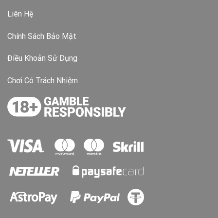
Liên Hệ
Chính Sách Bảo Mật
Điều Khoản Sử Dụng
Chơi Có Trách Nhiệm