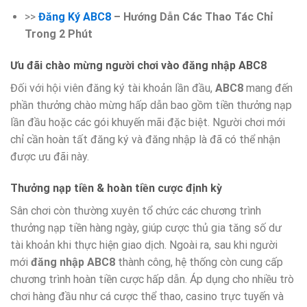
>>
Đăng Ký ABC8
– Hướng Dẫn Các Thao Tác Chỉ
Trong 2 Phút
Ưu đãi chào mừng người chơi vào đăng nhập ABC8
Đối với hội viên đăng ký tài khoản lần đầu,
ABC8
mang đến
phần thưởng chào mừng hấp dẫn bao gồm tiền thưởng nạp
lần đầu hoặc các gói khuyến mãi đặc biệt. Người chơi mới
chỉ cần hoàn tất đăng ký và đăng nhập là đã có thể nhận
được ưu đãi này.
Thưởng nạp tiền & hoàn tiền cược định kỳ
Sân chơi còn thường xuyên tổ chức các chương trình
thưởng nạp tiền hàng ngày, giúp cược thủ gia tăng số dư
tài khoản khi thực hiện giao dịch. Ngoài ra, sau khi người
mới
đăng nhập ABC8
thành công, hệ thống còn cung cấp
chương trình hoàn tiền cược hấp dẫn. Áp dụng cho nhiều trò
chơi hàng đầu như cá cược thể thao, casino trực tuyến và