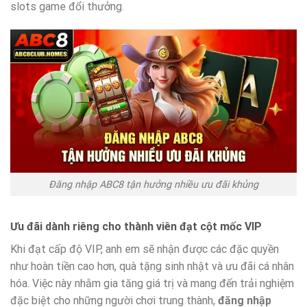
slots game đổi thưởng.
Đăng nhập ABC8 tận hưởng nhiều ưu đãi khủng
Ưu đãi dành riêng cho thành viên đạt cột mốc VIP
Khi đạt cấp độ VIP, anh em sẽ nhận được các đặc quyền
như hoàn tiền cao hơn, quà tặng sinh nhật và ưu đãi cá nhân
hóa. Việc này nhằm gia tăng giá trị và mang đến trải nghiệm
đặc biệt cho những người chơi trung thành,
đăng nhập