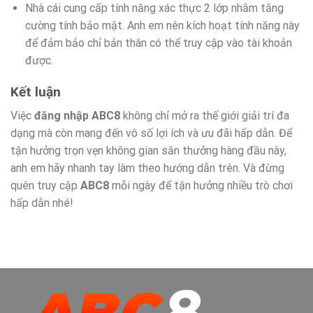
Nhà cái cung cấp tính năng xác thực 2 lớp nhằm tăng
cường tính bảo mật. Anh em nên kích hoạt tính năng này
để đảm bảo chỉ bản thân có thể truy cập vào tài khoản
được.
Kết luận
Việc
đăng nhập ABC8
không chỉ mở ra thế giới giải trí đa
dạng mà còn mang đến vô số lợi ích và ưu đãi hấp dẫn. Để
tận hưởng trọn vẹn không gian săn thưởng hàng đầu này,
anh em hãy nhanh tay làm theo hướng dẫn trên. Và đừng
quên truy cập
ABC8
mỗi ngày để tận hưởng nhiều trò chơi
hấp dẫn nhé!