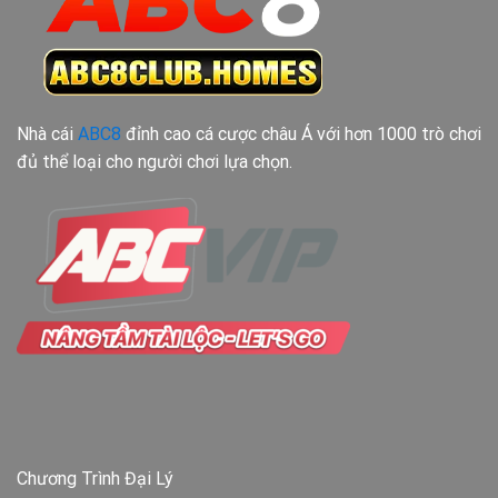
Nhà cái
ABC8
đỉnh cao cá cược châu Á với hơn 1000 trò chơi
đủ thể loại cho người chơi lựa chọn.
Chương Trình Đại Lý