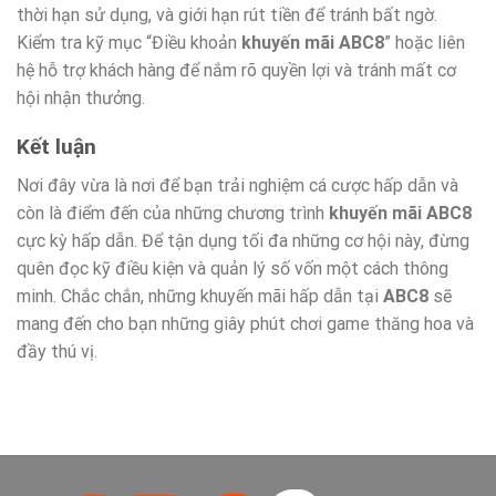
thời hạn sử dụng, và giới hạn rút tiền để tránh bất ngờ.
Kiểm tra kỹ mục “Điều khoản
khuyến mãi ABC8
” hoặc liên
hệ hỗ trợ khách hàng để nắm rõ quyền lợi và tránh mất cơ
hội nhận thưởng.
Kết luận
Nơi đây vừa là nơi để bạn trải nghiệm cá cược hấp dẫn và
còn là điểm đến của những chương trình
khuyến mãi ABC8
cực kỳ hấp dẫn. Để tận dụng tối đa những cơ hội này, đừng
quên đọc kỹ điều kiện và quản lý số vốn một cách thông
minh. Chắc chắn, những khuyến mãi hấp dẫn tại
ABC8
sẽ
mang đến cho bạn những giây phút chơi game thăng hoa và
đầy thú vị.