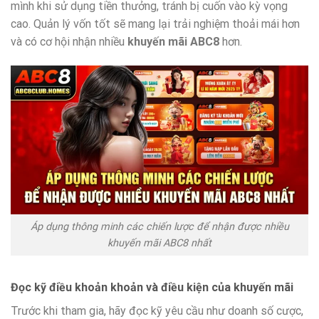
mình khi sử dụng tiền thưởng, tránh bị cuốn vào kỳ vọng
cao. Quản lý vốn tốt sẽ mang lại trải nghiệm thoải mái hơn
và có cơ hội nhận nhiều
khuyến mãi ABC8
hơn.
Áp dụng thông minh các chiến lược để nhận được nhiều
khuyến mãi ABC8 nhất
Đọc kỹ điều khoản khoản và điều kiện của khuyến mãi
Trước khi tham gia, hãy đọc kỹ yêu cầu như doanh số cược,