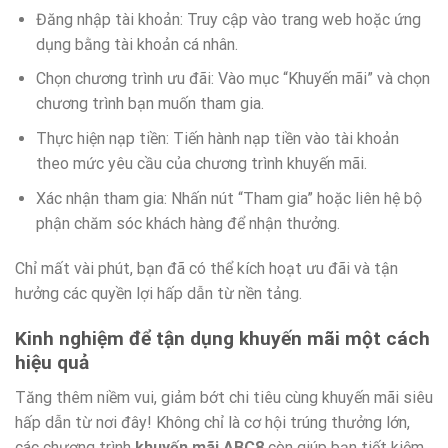
Đăng nhập tài khoản: Truy cập vào trang web hoặc ứng
dụng bằng tài khoản cá nhân.
Chọn chương trình ưu đãi: Vào mục “Khuyến mãi” và chọn
chương trình bạn muốn tham gia.
Thực hiện nạp tiền: Tiến hành nạp tiền vào tài khoản
theo mức yêu cầu của chương trình khuyến mãi.
Xác nhận tham gia: Nhấn nút “Tham gia” hoặc liên hệ bộ
phận chăm sóc khách hàng để nhận thưởng.
Chỉ mất vài phút, bạn đã có thể kích hoạt ưu đãi và tận
hưởng các quyền lợi hấp dẫn từ nền tảng.
Kinh nghiệm để tận dụng khuyến mãi một cách
hiệu quả
Tăng thêm niềm vui, giảm bớt chi tiêu cùng khuyến mãi siêu
hấp dẫn từ nơi đây! Không chỉ là cơ hội trúng thưởng lớn,
các chương trình
khuyến mãi ABC8
còn giúp bạn tiết kiệm