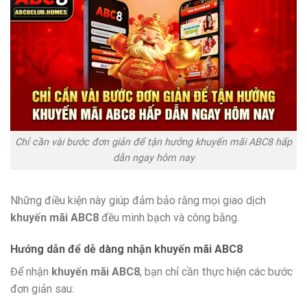
Chỉ cần vài bước đơn giản để tận hưởng khuyến mãi ABC8 hấp
dẫn ngay hôm nay
Những điều kiện này giúp đảm bảo rằng mọi giao dịch
khuyến mãi ABC8
đều minh bạch và công bằng.
Hướng dẫn để dễ dàng nhận khuyến mãi ABC8
Để nhận
khuyến mãi ABC8
, bạn chỉ cần thực hiện các bước
đơn giản sau: