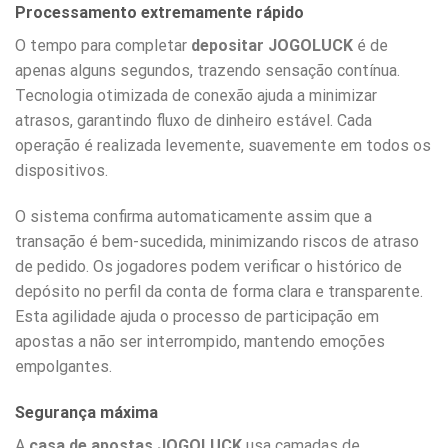
Processamento extremamente rápido
O tempo para completar
depositar JOGOLUCK
é de
apenas alguns segundos, trazendo sensação contínua.
Tecnologia otimizada de conexão ajuda a minimizar
atrasos, garantindo fluxo de dinheiro estável. Cada
operação é realizada levemente, suavemente em todos os
dispositivos.
O sistema confirma automaticamente assim que a
transação é bem-sucedida, minimizando riscos de atraso
de pedido. Os jogadores podem verificar o histórico de
depósito no perfil da conta de forma clara e transparente.
Esta agilidade ajuda o processo de participação em
apostas a não ser interrompido, mantendo emoções
empolgantes.
Segurança máxima
A
casa de apostas JOGOLUCK
usa camadas de