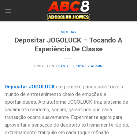
Skip
to
content
MẸO HAY
Depositar JOGOLUCK – Tocando A
Experiência De Classe
POSTED ON
THÁNG 1 1, 2026
BY
ADMIN
Depositar JOGOLUCK
é o primeiro passo para tocar o
mundo de entretenimento cheio de emoções e
oportunidades. A plataforma JOGOLUCK traz sistema de
pagamento moderno, seguro, garantindo que cada
transação ocorra suavemente. Experimente agora para
aproveitar a sensação de depósito extremamente rápido,
extremamente tranquilo em cada toque refinado.