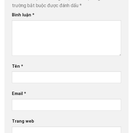
trường bắt buộc được đánh dấu
*
Bình luận
*
Tên
*
Email
*
Trang web