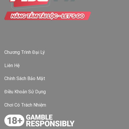
Chương Trình Đại Lý
Liên Hệ
Chính Sách Bảo Mật
Điều Khoản Sử Dụng
Chơi Có Trách Nhiệm