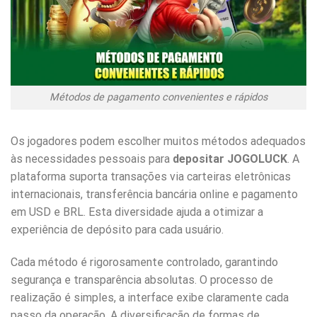
Métodos de pagamento convenientes e rápidos
Os jogadores podem escolher muitos métodos adequados
às necessidades pessoais para
depositar JOGOLUCK
. A
plataforma suporta transações via carteiras eletrônicas
internacionais, transferência bancária online e pagamento
em USD e BRL. Esta diversidade ajuda a otimizar a
experiência de depósito para cada usuário.
Cada método é rigorosamente controlado, garantindo
segurança e transparência absolutas. O processo de
realização é simples, a interface exibe claramente cada
passo da operação. A diversificação de formas de