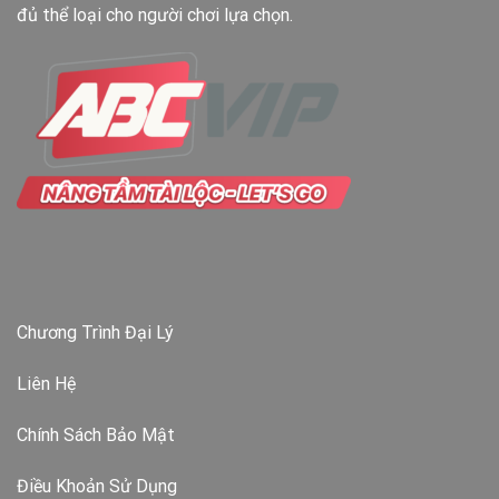
đủ thể loại cho người chơi lựa chọn.
Chương Trình Đại Lý
Liên Hệ
Chính Sách Bảo Mật
Điều Khoản Sử Dụng