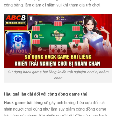
công bằng, làm giảm đi niềm vui khi tham gia trò chơi.
Sử dụng hack game bài liêng khiến trải nghiệm chơi bị nhàm
chán
Hậu quả lâu dài đối với cộng đồng game thủ
Hack game bài liêng
sẽ gây ảnh hưởng tiêu cực đến cá
nhân người chơi cũng như làm suy giảm cộng đồng game
bài liêng nói chung. Khi nhiều người bắt đầu sử dụng hack,