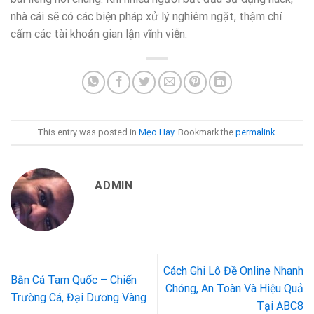
nhà cái sẽ có các biện pháp xử lý nghiêm ngặt, thậm chí
cấm các tài khoản gian lận vĩnh viễn.
This entry was posted in
Mẹo Hay
. Bookmark the
permalink
.
ADMIN
Cách Ghi Lô Đề Online Nhanh
Bắn Cá Tam Quốc – Chiến
Chóng, An Toàn Và Hiệu Quả
Trường Cá, Đại Dương Vàng
Tại ABC8