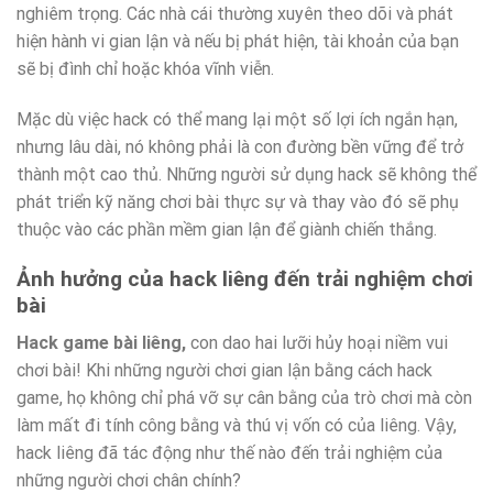
nghiêm trọng. Các nhà cái thường xuyên theo dõi và phát
hiện hành vi gian lận và nếu bị phát hiện, tài khoản của bạn
sẽ bị đình chỉ hoặc khóa vĩnh viễn.
Mặc dù việc hack có thể mang lại một số lợi ích ngắn hạn,
nhưng lâu dài, nó không phải là con đường bền vững để trở
thành một cao thủ. Những người sử dụng hack sẽ không thể
phát triển kỹ năng chơi bài thực sự và thay vào đó sẽ phụ
thuộc vào các phần mềm gian lận để giành chiến thắng.
Ảnh hưởng của hack liêng đến trải nghiệm chơi
bài
Hack game bài liêng,
con dao hai lưỡi hủy hoại niềm vui
chơi bài! Khi những người chơi gian lận bằng cách hack
game, họ không chỉ phá vỡ sự cân bằng của trò chơi mà còn
làm mất đi tính công bằng và thú vị vốn có của liêng. Vậy,
hack liêng đã tác động như thế nào đến trải nghiệm của
những người chơi chân chính?