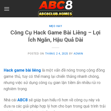
Skip
to
content
MẸO HAY
Công Cụ Hack Game Bài Liêng – Lợi
Ích Ngắn, Hậu Quả Dài
POSTED ON
THÁNG 2 4, 2025
BY
ADMIN
Hack game bài liêng
là một vấn đề nóng trong cộng đồng
game thủ, tuy có thể mang lại chiến thắng nhanh chóng,
nhưng việc sử dụng công cụ gian lận tiềm ẩn nhiều rủi ro
nghiêm trọng.
Nhà cái
ABC8
sẽ giúp bạn hiểu rõ hơn về công cụ này và
đưa ra các giải pháp hợp lý hơn cho bạn trong quá trình trải