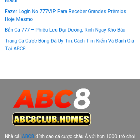
Brasil
Fazer Login No 777VIP Para Receber Grandes Prêmios
Hoje Mesmo
Bắn Cá 777 – Phiêu Lưu Đại Dương, Rinh Ngay Kho Báu
Trang Cá Cược Bóng Đá Uy Tín: Cách Tìm Kiếm Và Đánh Giá
Tại ABC8
Nhà cái
ABC8
đỉnh cao cá cược châu Á với hơn 1000 trò chơi