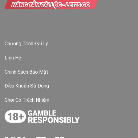
Chương Trình Đại Lý
Liên Hệ
Chính Sách Bảo Mật
Điều Khoản Sử Dụng
Chơi Có Trách Nhiệm