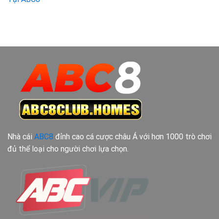
Nhà cái
ABC8
đỉnh cao cá cược châu Á với hơn 1000 trò chơi
đủ thể loại cho người chơi lựa chọn.