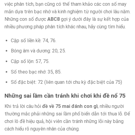
việc phân tích, bạn cũng có thể tham khảo các con số may
mắn dựa trên bạc nhớ và kinh nghiệm từ người chơi lâu năm.
Những con số được
ABC8
gợi ý dưới đây là sự kết hợp của
nhiều phương pháp phân tích khác nhau, hãy cùng tìm hiểu.
Cặp số liền kề: 74, 76.
Bóng âm và dương: 20, 25.
Cặp số lộn: 57, 75.
Số theo bạc nhớ: 35, 85.
Số đặc biệt: 72 (liên quan tới chu kỳ đặc biệt của 75)
Những sai lầm cần tránh khi chơi khi đề nổ 75
Khi trả lời câu hỏi
đề về 75 mai đánh con gì
, nhiều người
thường mắc phải những sai lầm phổ biến dẫn tới thua lỗ. Để
chơi lô đề hiệu quả, hội viên cần tránh những lỗi này bằng
cách hiểu rõ nguyên nhân của chúng.