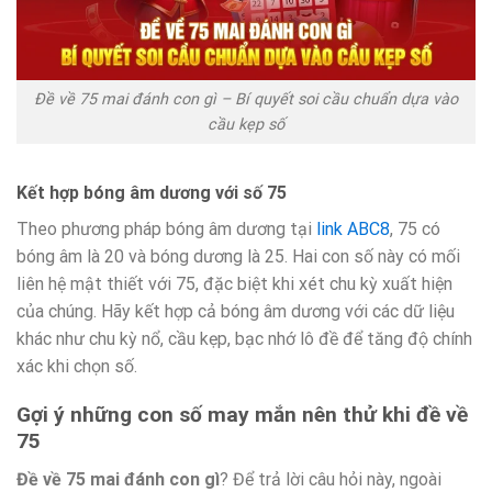
Đề về 75 mai đánh con gì – Bí quyết soi cầu chuẩn dựa vào
cầu kẹp số
Kết hợp bóng âm dương với số 75
Theo phương pháp bóng âm dương tại
link ABC8
, 75 có
bóng âm là 20 và bóng dương là 25. Hai con số này có mối
liên hệ mật thiết với 75, đặc biệt khi xét chu kỳ xuất hiện
của chúng. Hãy kết hợp cả bóng âm dương với các dữ liệu
khác như chu kỳ nổ, cầu kẹp, bạc nhớ lô đề để tăng độ chính
xác khi chọn số.
Gợi ý những con số may mắn nên thử khi đề về
75
Đề về 75 mai đánh con gì
? Để trả lời câu hỏi này, ngoài