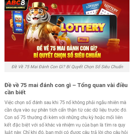
Đề Về 75 Mai Đánh Con Gì? Bí Quyết Chọn Số Siêu Chuẩn
Đề về 75 mai đánh con gì – Tổng quan vài điều
cần biết
Việc chọn số đánh sau khi 75 nổ không phải ngẫu nhiên mà
cần dựa vào sự phân tích cẩn thận từ các dữ liệu trước đó.
Con số 75 thường đi kèm với những chu kỳ hoặc mối liên
kết đặc biệt với số khác và nhiệm vụ của bạn là tìm ra quy
luật này. Chỉ khi đó, bạn mới có được câu trả lời cho câu hỏi