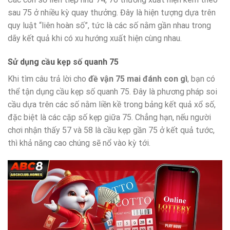
sau 75 ở nhiều kỳ quay thưởng. Đây là hiện tượng dựa trên
quy luật “liên hoàn số”, tức là các số nằm gần nhau trong
dãy kết quả khi có xu hướng xuất hiện cùng nhau.
Sử dụng cầu kẹp số quanh 75
Khi tìm câu trả lời cho
đề vận 75 mai đánh con gì
, bạn có
thể tận dụng cầu kẹp số quanh 75. Đây là phương pháp soi
cầu dựa trên các số nằm liền kề trong bảng kết quả xổ số,
đặc biệt là các cặp số kẹp giữa 75. Chẳng hạn, nếu người
chơi nhận thấy 57 và 58 là cầu kẹp gần 75 ở kết quả tước,
thì khả năng cao chúng sẽ nổ vào kỳ tới.