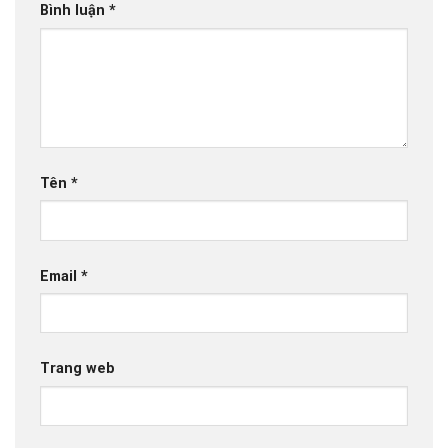
Bình luận
*
Tên
*
Email
*
Trang web