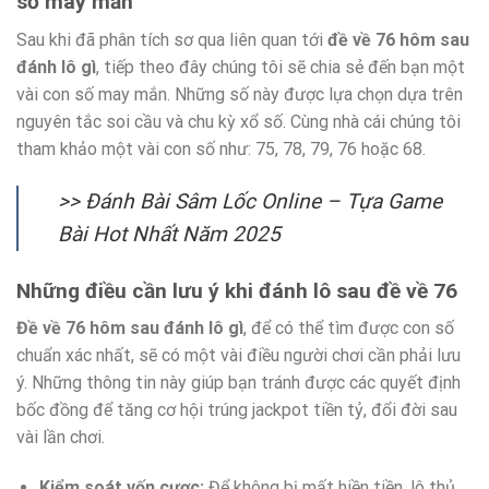
số may mắn
Sau khi đã phân tích sơ qua liên quan tới
đề về 76 hôm sau
đánh lô gì
, tiếp theo đây chúng tôi sẽ chia sẻ đến bạn một
vài con số may mắn. Những số này được lựa chọn dựa trên
nguyên tắc soi cầu và chu kỳ xổ số. Cùng nhà cái chúng tôi
tham khảo một vài con số như: 75, 78, 79, 76 hoặc 68.
>>
Đánh Bài Sâm Lốc Online – Tựa Game
Bài Hot Nhất Năm 2025
Những điều cần lưu ý khi đánh lô sau đề về 76
Đề về 76 hôm sau đánh lô gì
, để có thể tìm được con số
chuẩn xác nhất, sẽ có một vài điều người chơi cần phải lưu
ý. Những thông tin này giúp bạn tránh được các quyết định
bốc đồng để tăng cơ hội trúng jackpot tiền tỷ, đổi đời sau
vài lần chơi.
Kiểm soát vốn cược:
Để không bị mất hiền tiền, lô thủ