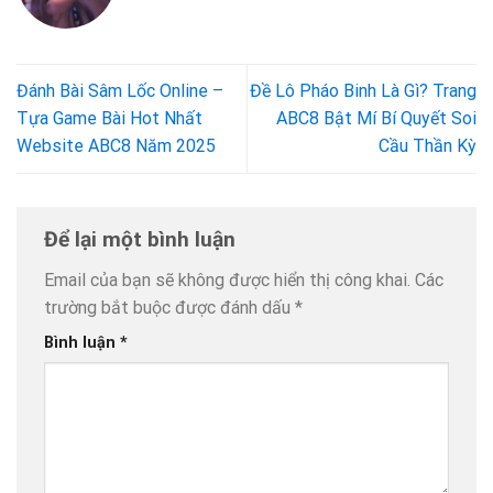
Đánh Bài Sâm Lốc Online –
Đề Lô Pháo Binh Là Gì? Trang
Tựa Game Bài Hot Nhất
ABC8 Bật Mí Bí Quyết Soi
Website ABC8 Năm 2025
Cầu Thần Kỳ
Để lại một bình luận
Email của bạn sẽ không được hiển thị công khai.
Các
trường bắt buộc được đánh dấu
*
Bình luận
*