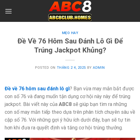
Skip
to
content
MẸO HAY
Đề Về 76 Hôm Sau Đánh Lô Gì Để
Trúng Jackpot Khủng?
POSTED ON
THÁNG 2 4, 2025
BY
ADMIN
Đề về 76 hôm sau đánh lô gì
? Bạn vừa may mắn bắt được
con số 76 và đang muốn tận dụng cơ hội này này để trúng
jackpot. Bài viết này của
ABC8
sẽ giúp bạn tìm ra những
con số may mắn tiếp theo dựa trên phân tích chuyên sâu về
cặp số 76. Với những gợi ý hữu ích dưới đây, bạn sẽ tự tin
hơn khi đưa ra quyết định và tăng cơ hội trúng thưởng.